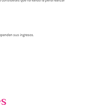
e consideráis que ha valido la pena realizar
dependen sus ingresos.
es