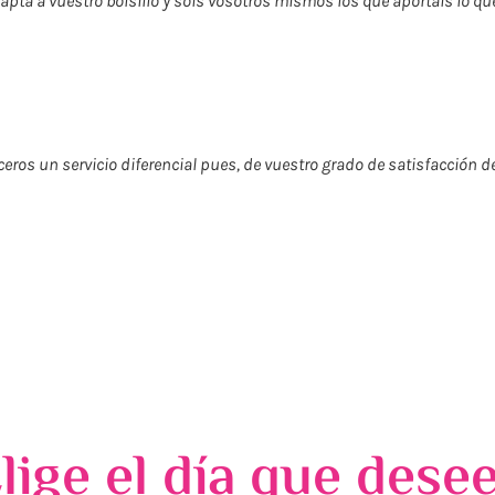
dapta a vuestro bolsillo y sois vosotros mismos los que aportáis lo qu
ceros un servicio diferencial pues, de vuestro grado de satisfacción 
lige el día que dese