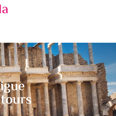
da
sigue
 tours