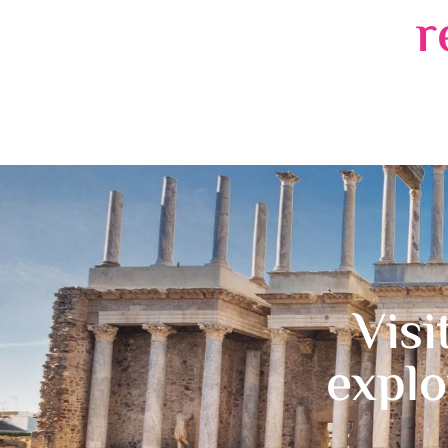
r
Visi
explo