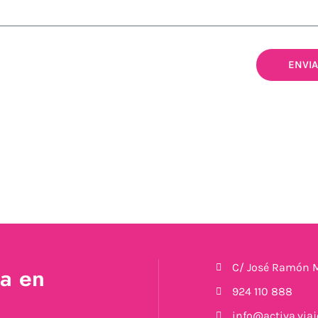
ENVI
C/ José Ramón M
a en
924 110 888
info@activa.viaj