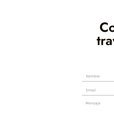
Co
tr