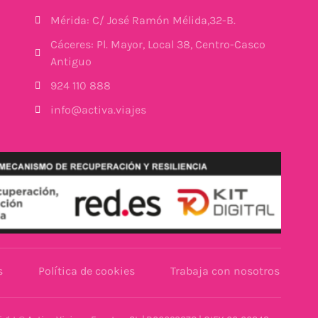
Mérida: C/ José Ramón Mélida,32-B.
Cáceres: Pl. Mayor, Local 38, Centro-Casco
Antiguo
924 110 888
info@activa.viajes
s
Política de cookies
Trabaja con nosotros