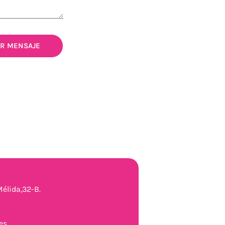
AR MENSAJE
élida,32-B.
es