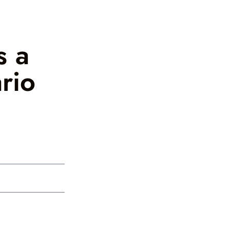
s a
rio