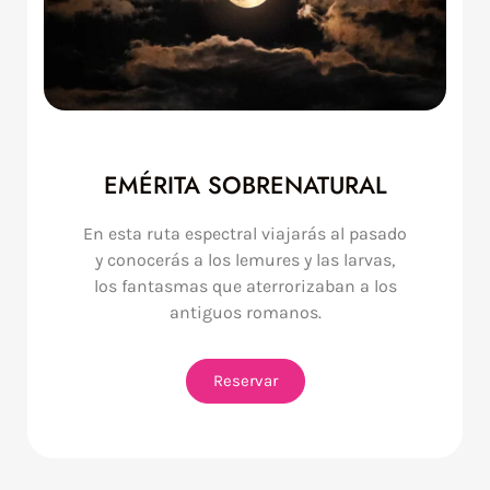
EMÉRITA SOBRENATURAL
En esta ruta espectral viajarás al pasado
y conocerás a los lemures y las larvas,
los fantasmas que aterrorizaban a los
antiguos romanos.
Reservar