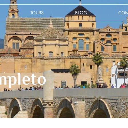
TOURS
BLOG
CON
mpleto