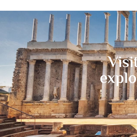
Visi
explo