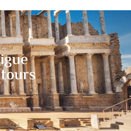
sigue
 tours