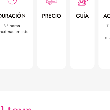
DURACIÓN
PRECIO
GUÍA
AC
3,5 horas
T
roximadamente
mo