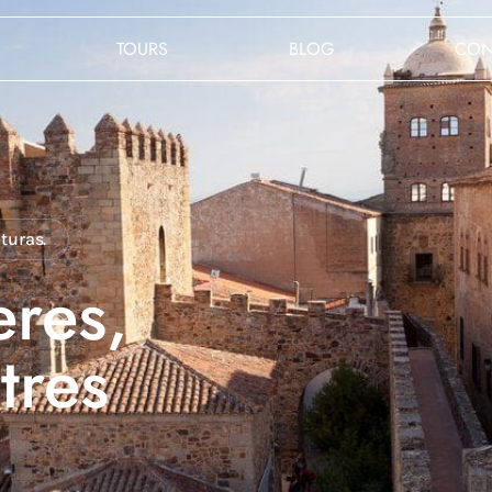
TOURS
BLOG
CON
lturas.
eres,
tres