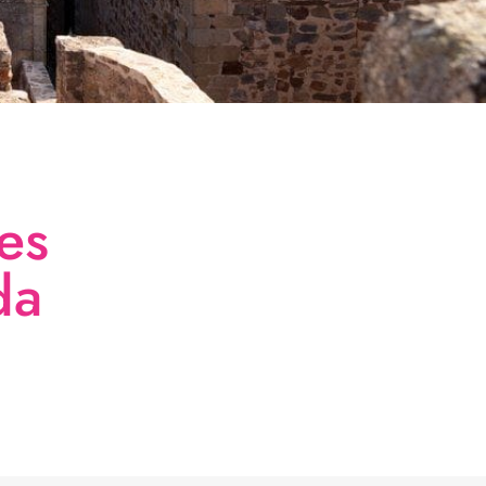
es
da