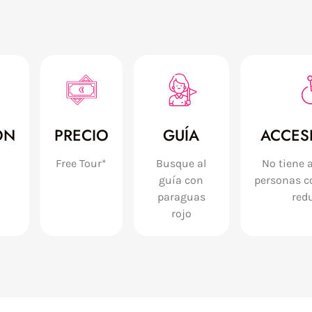
ÓN
PRECIO
GUÍA
ACCESI
Free Tour*
Busque al
No tiene 
guía con
personas c
paraguas
red
rojo