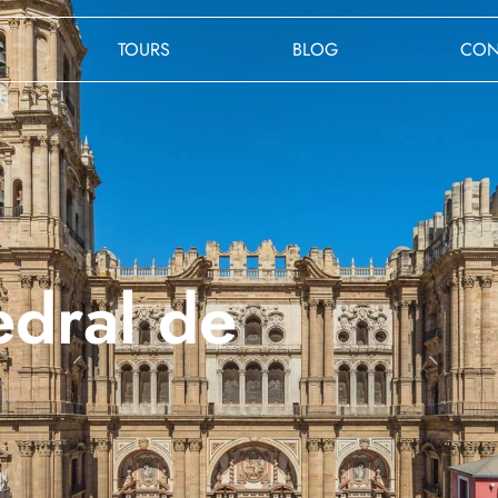
TOURS
BLOG
CON
edral de