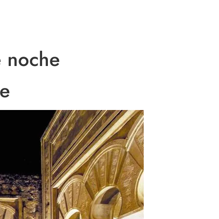
TOURS
BLOG
CON
e noche
he