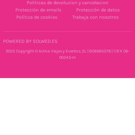
Politicas de devolucion y cancelacion
Protección de emails
Protección de datos
Política de cookies
Trabaja con nosotros
POWERED BY SOLWED.ES
2025 Copyright © Activa Viajes y Eventos, SL | B06693378 | CIEX 06-
00243-m
Desarrollo Web Profesional | Hecho con ❤️ por
Solwed.es ✌️